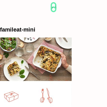
Skip
to
content
famileat-mini