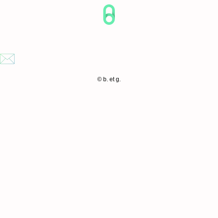
Skip
to
content
© b. et g.